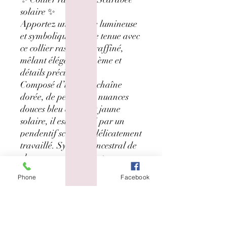
solaire ✨
Apportez une touche lumineuse
et symbolique à votre tenue avec
ce collier ras de cou raffiné,
mêlant élégance bohème et
détails précieux.
Composé d’une fine chaîne
dorée, de perles aux nuances
douces bleu céleste et jaune
solaire, il est sublimé par un
pendentif scarabée délicatement
travaillé. Symbole ancestral de
chance, renaissance et
protection, le scarabée attire les
Phone
Email
Facebook
belles énergies et accompagne
celle qui le porte au quotidien.
💛 Pourquoi on l’adore ?
• Format ras de cou ultra