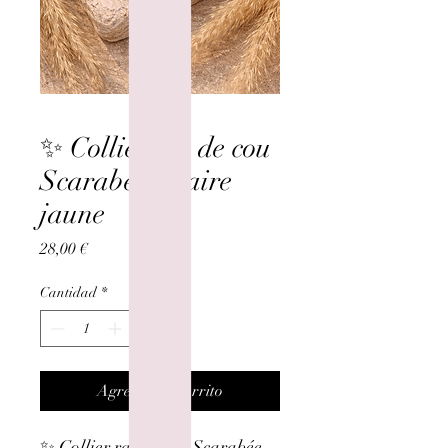
✨ Collier ras de cou
Scarabée solaire
jaune
Precio
28,00 €
Cantidad
*
Agregar al carrito
✨ Collier ras de cou Scarabée