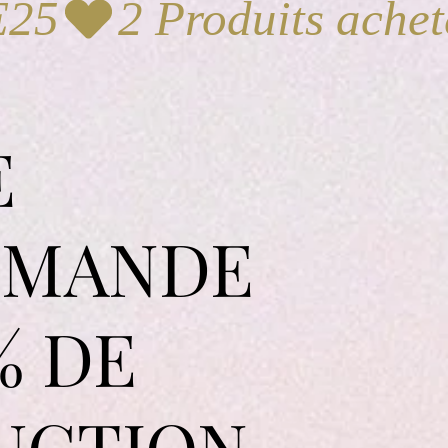
E25
E
MANDE
% DE
UCTION