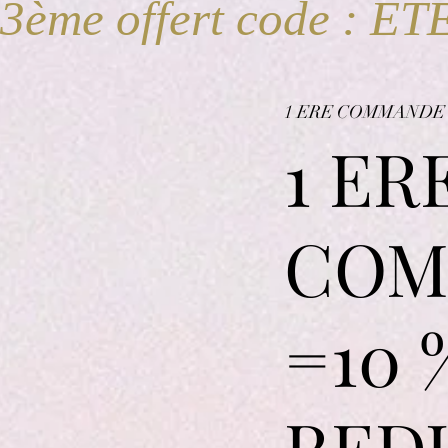
 3ème offert code : ET
1 ERE COMMANDE
1 ER
COM
=10 
RED