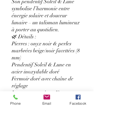
Son pendentif Soleil & Lune
symbolise l’harmonie entre
énergie solaire et douceur
lunaire – un talisman lumineux
à porter au quotidien.
🌿 Détails :
Pierres : onyx noir & perles
marbrées beige/noir facettées (8
mm)
Pendentif Soleil & Lune en
acier inoxydable doré
Fermoir doré avec chaîne de
réglage
Longueur : environ 42 cm +
extension
Phone
Email
Facebook
Fait main dans l’atelier
LauraCréa
💛 Style : Chic, solaire et
affirmé