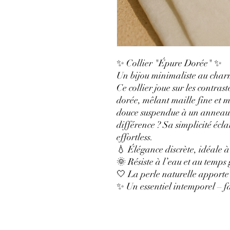
✨ Collier "Épure Dorée" ✨
Un bijou minimaliste au charme
Ce collier joue sur les contras
dorée, mêlant maille fine et m
douce suspendue à un anneau c
différence ? Sa simplicité écla
effortless.
💧 Élégance discrète, idéale à
🌞 Résiste à l’eau et au temps
🤍 La perle naturelle apporte
✨ Un essentiel intemporel – f