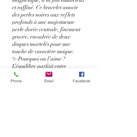
et raffiné. Ce bracelet associe
des perles noires aux reflets
profonds à une majestueuse
perle dorée centrale, finement
gravée, encadrée de deux
disques martelés pour une
touche de caractère unique.
✨ Pourquoi on l’aime ?
L’équilibre parfait entre
élégance et force.
Un design qui attire l’œil, sans
Phone
Email
Facebook
jamais en faire trop.
Facile à ajuster grâce à sa
chaîne de rallonge dorée.
💦 Porté autour d’une piscine ou
à la lumière dorée du soir, il
capte chaque rayon pour
illuminer ton poignet avec