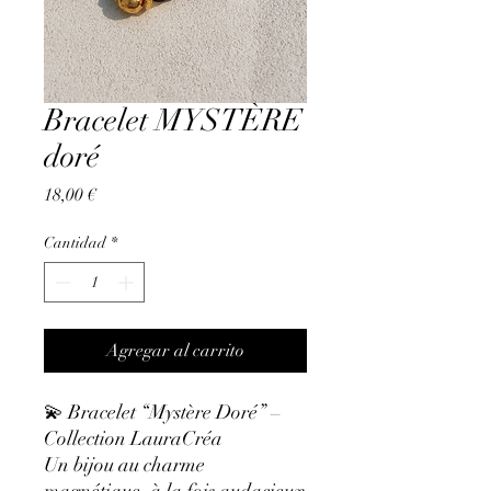
Bracelet MYSTÈRE
doré
Precio
18,00 €
Cantidad
*
Agregar al carrito
💫 Bracelet “Mystère Doré” –
Collection LauraCréa
Un bijou au charme
magnétique, à la fois audacieux