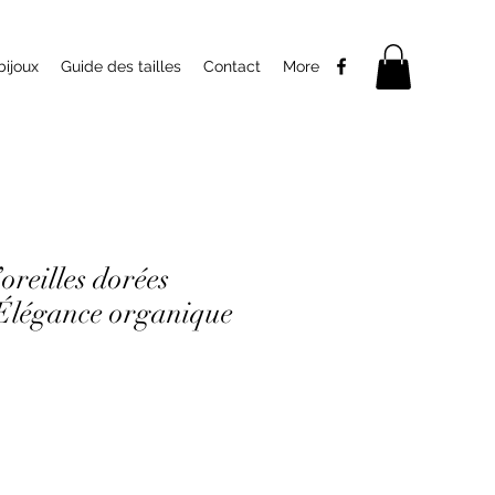
bijoux
Guide des tailles
Contact
More
oreilles dorées
 Élégance organique