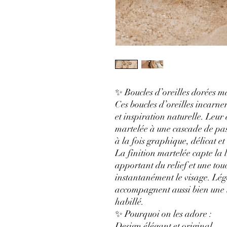
✨ Boucles d’oreilles dorées 
Ces boucles d’oreilles incarne
et inspiration naturelle. Leur
martelée à une cascade de pas
à la fois graphique, délicat e
La finition martelée capte l
apportant du relief et une to
instantanément le visage. Légè
accompagnent aussi bien une 
habillé.
✨ Pourquoi on les adore :
Design élégant et original