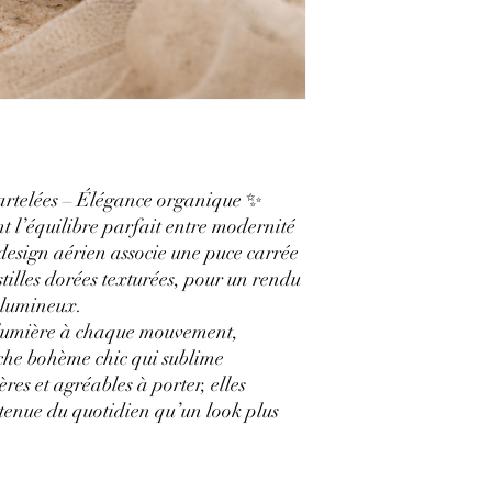
martelées – Élégance organique ✨
nt l’équilibre parfait entre modernité
 design aérien associe une puce carrée
tilles dorées texturées, pour un rendu
t lumineux.
a lumière à chaque mouvement,
uche bohème chic qui sublime
res et agréables à porter, elles
tenue du quotidien qu’un look plus