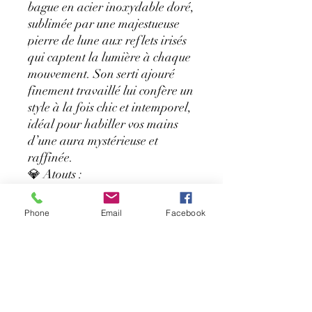
bague en acier inoxydable doré,
sublimée par une majestueuse
pierre de lune aux reflets irisés
qui captent la lumière à chaque
mouvement. Son serti ajouré
finement travaillé lui confère un
style à la fois chic et intemporel,
idéal pour habiller vos mains
d’une aura mystérieuse et
raffinée.
💎 Atouts :
Pierre de lune naturelle,
symbole de féminité et
Phone
Email
Facebook
d’intuition
Acier inoxydable doré, résistant
et éclat durable
Ajustable, pour s’adapter à
toutes les tailles
🌙 À porter de jour comme de