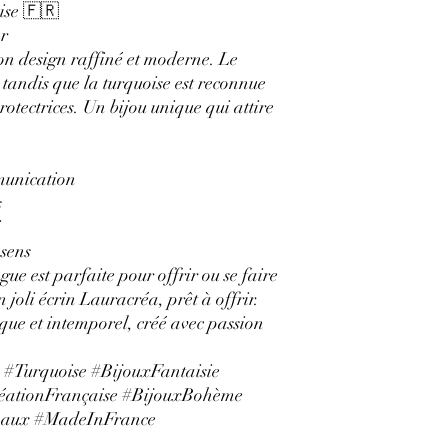
ise 🇫🇷
er
son design raffiné et moderne. Le
 tandis que la turquoise est reconnue
rotectrices. Un bijou unique qui attire
mmunication
s
i
 sens
gue est parfaite pour offrir ou se faire
n joli écrin Lauracréa, prêt à offrir.
ue et intemporel, créé avec passion
#Turquoise #BijouxFantaisie
éationFrançaise #BijouxBohème
naux #MadeInFrance