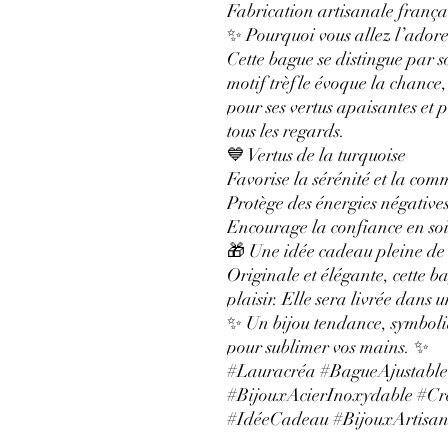
Fabrication artisanale frança
✨ Pourquoi vous allez l’ador
Cette bague se distingue par 
motif trèfle évoque la chance,
pour ses vertus apaisantes et p
tous les regards.
💙 Vertus de la turquoise
Favorise la sérénité et la co
Protège des énergies négative
Encourage la confiance en so
🎁 Une idée cadeau pleine de
Originale et élégante, cette ba
plaisir. Elle sera livrée dans u
✨ Un bijou tendance, symboliq
pour sublimer vos mains. ✨
#Lauracréa #BagueAjustable 
#BijouxAcierInoxydable #Cr
#IdéeCadeau #BijouxArtisa