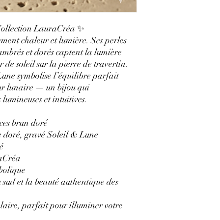
Collection LauraCréa ✨
lement chaleur et lumière. Ses perles
ambrés et dorés captent la lumière
de soleil sur la pierre de travertin.
une symbolise l’équilibre parfait
ur lunaire — un bijou qui
lumineuses et intuitives.
ces brun doré
e doré, gravé Soleil & Lune
é
raCréa
mbolique
 sud et la beauté authentique des
olaire, parfait pour illuminer votre