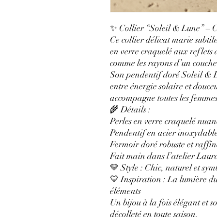
✨ Collier “Soleil & Lune” – 
Ce collier délicat marie subti
en verre craquelé aux reflets 
comme les rayons d’un coucher 
Son pendentif doré Soleil & L
entre énergie solaire et douce
accompagne toutes les femmes 
🌾 Détails :
Perles en verre craquelé nuan
Pendentif en acier inoxydabl
Fermoir doré robuste et raffin
Fait main dans l’atelier Lau
💛 Style : Chic, naturel et sy
💛 Inspiration : La lumière du
éléments
Un bijou à la fois élégant et s
décolleté en toute saison.