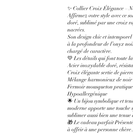
✨ Collier Croix Élégance – 
Affirmez votre style avec ce s
doré, sublimé par une croix ra
nacrées.
Son design chic et intemporel 
à la profondeur de l’onyx noir,
chargé de caractère.
💛 Les détails qui font toute la
Acier inoxydable doré, résista
Croix élégante sertie de pierr
Mélange harmonieux de noir i
Fermoir mousqueton pratique 
Hypoallergénique
🌟 Un bijou symbolique et ten
moderne apporte une touche sp
sublimer aussi bien une tenue
🎁 Le cadeau parfait Présenté
à offrir à une personne chèr