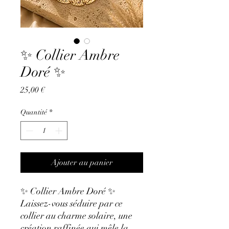
✨ Collier Ambre
Doré ✨
Prix
25,00 €
Quantité
*
Ajouter au panier
✨ Collier Ambre Doré ✨
Laissez-vous séduire par ce
collier au charme solaire, une
création raffinée qui mêle la