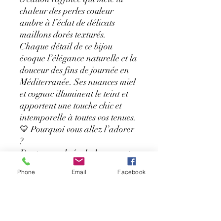
chaleur des perles couleur
ambre à l’éclat de délicats
maillons dorés texturés.
Chaque détail de ce bijou
évoque l’élégance naturelle et la
douceur des fins de journée en
Méditerranée. Ses nuances miel
et cognac illuminent le teint et
apportent une touche chic et
intemporelle à toutes vos tenues.
💛 Pourquoi vous allez l’adorer
?
Des tons ambrés chaleureux et
lumineux
Phone
Email
Facebook
Une finition dorée élégante et
tendance
Un bijou léger et confortable à
porter