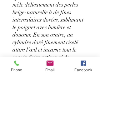
mêle délicatement des perles
beige-naturelle à de fines
intercalaires dorées, sublimant
le poignet avec lumière et
douceur. En son centre, un
cylindre doré finement ciselé
attire l’œil et incarne tout le
savoir-faire artisanal de
LauraCréa.
Phone
Email
Facebook
✨ Pourquoi on l’adore ?
Son harmonie de tons neutres,
facile à assortir
La touche dorée qui lui donne
un éclat solaire
Un bijou élégant, discret, mais
plein de caractère
☀️ Porté en bord de piscine ou
au cœur de la bastide, il devient
l’accessoire chic par excellence