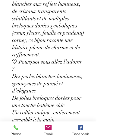
blanches aux reflets lumineux,
de cristaux transparents
scintillants et de multiples
breloques dorées symboliques
(cœur, fleurs, feuille et pendentif
corne), ce bijou raconte une
histoire pleine de charme et de
raffinement.
🤍 Pourquoi vous allez l’adorer
?
Des perles blanches lumineuses,
synonymes de pureté et
d’élégance
De jolies breloques dorées pour
une touche bohème chic
Un collier unique, entièrement
assemblé à la main
Léger et confortable à porter
Une création exclusive
Phone
Email
Facebook