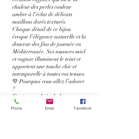
chaleur des perles couleur
ambre à l’éclat de délicats
maillons dorés texturés.
Chaque détail de ce bijou
évoque l’élégance naturelle et la
douceur des fins de journée en
Méditerranée. Ses nuances miel
et cognac illuminent le teint et
apportent une touche chic et
intemporelle à toutes vos tenues.
💛 Pourquoi vous allez l’adorer
?
Des tons ambrés chaleureux et
lumineux
Phone
Email
Facebook
Une finition dorée élégante et
tendance
Un bijou léger et confortable à
porter