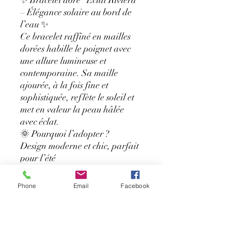
– Élégance solaire au bord de
l’eau ✨
Ce bracelet raffiné en mailles
dorées habille le poignet avec
une allure lumineuse et
contemporaine. Sa maille
ajourée, à la fois fine et
sophistiquée, reflète le soleil et
met en valeur la peau hâlée
avec éclat.
🌞 Pourquoi l’adopter ?
Design moderne et chic, parfait
pour l’été
Largeur élégante qui habille le
poignet en un seul bijou
Phone
Email
Facebook
Doré lumineux qui se marie
aussi bien avec une tenue de
journée qu’avec une robe de