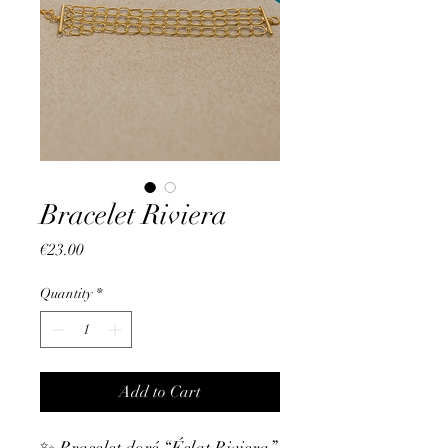
Bracelet Riviera
Price
€23.00
Quantity
*
Add to Cart
✨ Bracelet doré “Éclat Riviera”