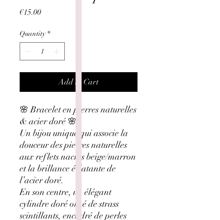
Price
€15.00
Quantity
*
Add to Cart
🌸 Bracelet en pierres naturelles
& acier doré 🌸
Un bijou unique qui associe la
douceur des pierres naturelles
aux reflets nacrés beige/marron
et la brillance éclatante de
l’acier doré.
En son centre, un élégant
cylindre doré orné de strass
scintillants, encadré de perles