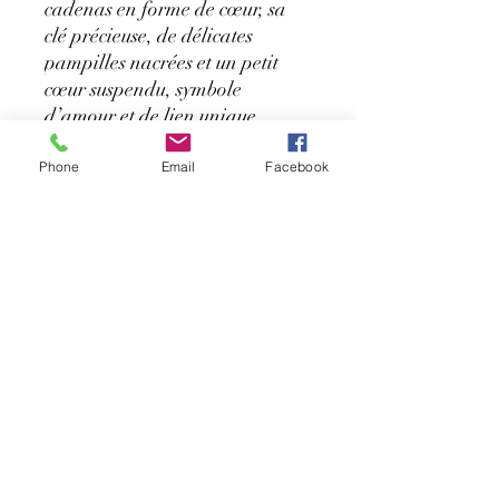
cadenas en forme de cœur, sa
clé précieuse, de délicates
pampilles nacrées et un petit
cœur suspendu, symbole
d’amour et de lien unique.
💛 Un bijou pensé pour celles
qui aiment porter des pièces
Phone
Email
Facebook
pleines de sens, à la fois
raffinées et intemporelles.
🌙 Acier inoxydable – résiste à
l’eau et au quotidien
🤍 Détails nacrés pour une
touche douce et lumineuse
🎁 Idéal à offrir ou à s’offrir
Portez près de vous ce qui
compte vraiment… la clé de
votre cœur. ✨