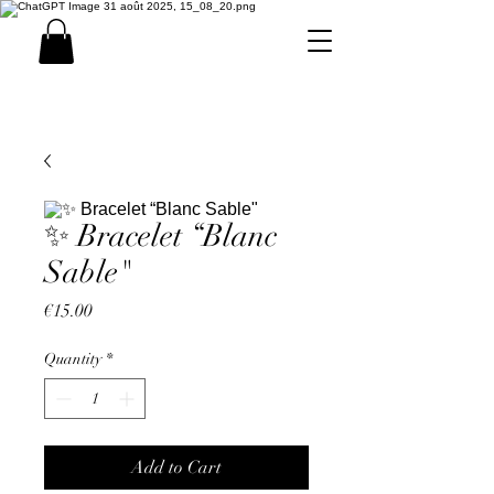
✨ Bracelet “Blanc
Sable"
Price
€15.00
Quantity
*
Add to Cart