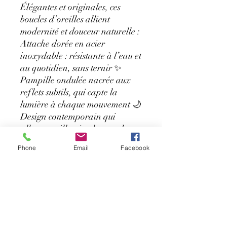
Élégantes et originales, ces
boucles d’oreilles allient
modernité et douceur naturelle :
Attache dorée en acier
inoxydable : résistante à l’eau et
au quotidien, sans ternir ✨
Pampille ondulée nacrée aux
reflets subtils, qui capte la
lumière à chaque mouvement 🌙
Design contemporain qui
allonge et illumine le port de
tête, tout en restant léger et
Phone
Email
Facebook
agréable à porter 🌸
Ces boucles se portent aussi bien
avec une tenue décontractée
qu’avec une robe habillée. Un
bijou unique qui sublime la
féminité avec une touche chic et
tendance.