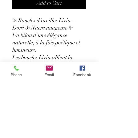
Add to Cart
✨ Boucles d’oreilles Livia –
Doré & Nacre nuageuse ✨
Un bijou d’une élégance
naturelle, à la fois poétique et
lumineuse.
Les boucles Livia allient la
délicatesse d’une feuille dorée
martelée à la douceur d’une
Phone
Email
Facebook
goutte nacrée effet nuage,
créant une pièce raffinée qui
capte la lumière à chaque
mouvement.
💛 Détails :
Acier inoxydable doré (résiste à
l’eau, ne ternit pas)
Goutte en résine effet nacré