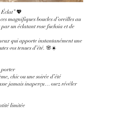
 Éclat” 💖
c ces magnifiques boucles d’oreilles au
par un éclatant rose fuchsia et de
neux qui apporte instantanément une
utes vos tenues d’été. 🌸☀️
 porter
me, chic ou une soirée d’été
asse jamais inaperçu… osez révéler
tité limitée