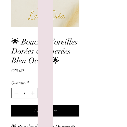
🌟 Boucles d’oreilles
Dorées & Nacrées
Bleu Océan 🌟
Price
€23.00
Quantity
*
Add to Cart
🌟 Boucles d’oreilles Dorées &