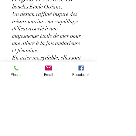
boucles Étoile Océane.
Un design raffiné inspiré des
trésors marins : un coquillage
délicat associé à une
majestueuse étoile de mer pour
une allure à la fois audacieuse
et féminine.
En acier inoxydable, elles sont
pensées pour durer et vous
accompagner tout l’été sans
Phone
Email
Facebook
ternir.
☀️ Un bijou qui évoque les
vacances, la liberté et les
journées ensoleillées au bord de
l’eau.
♡ Acier inoxydable
♡ Résiste à l’eau du quotidien
♡ Style chic & solaire