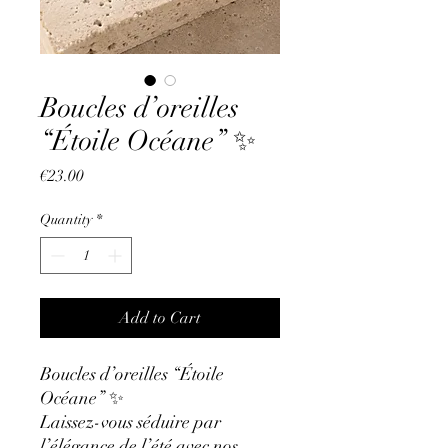
Boucles d’oreilles
“Étoile Océane” ✨
Price
€23.00
Quantity
*
Add to Cart
Boucles d’oreilles “Étoile
Océane” ✨
Laissez-vous séduire par
l’élégance de l’été avec nos