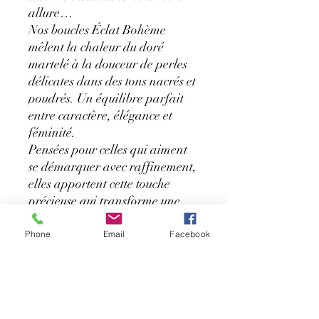
allure…
Nos boucles Éclat Bohème
mêlent la chaleur du doré
martelé à la douceur de perles
délicates dans des tons nacrés et
poudrés. Un équilibre parfait
entre caractère, élégance et
féminité.
Pensées pour celles qui aiment
se démarquer avec raffinement,
elles apportent cette touche
précieuse qui transforme une
tenue simple en look
sophistiqué.
Phone
Email
Facebook
🌾 Une création lumineuse,
inspirée par la beauté naturelle
et l’élégance intemporelle.
♡ Acier inoxydable doré