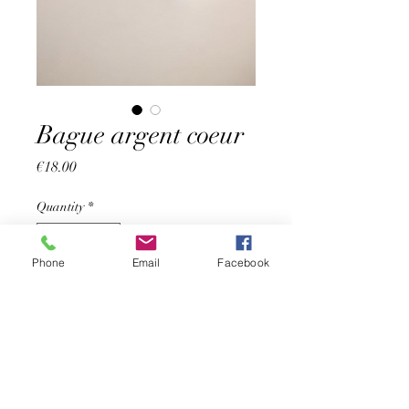
Bague argent coeur
Price
€18.00
Quantity
*
Phone
Email
Facebook
Add to Cart
Jolie bague argent réglable en
forme de cœur martelé.