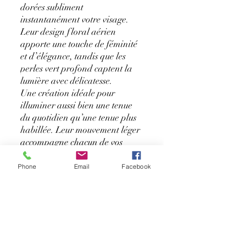
dorées subliment
instantanément votre visage.
Leur design floral aérien
apporte une touche de féminité
et d’élégance, tandis que les
perles vert profond captent la
lumière avec délicatesse.
Une création idéale pour
illuminer aussi bien une tenue
du quotidien qu’une tenue plus
habillée. Leur mouvement léger
accompagne chacun de vos
gestes avec grâce.
✨ Détails :
Phone
Email
Facebook
• Acier inoxydable doré
• Perles vertes facettées
• Légères et agréables à porter
• Style chic, bohème et
intemporel